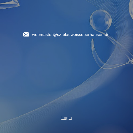
webmaster@sz-blauweissoberhausen.de
Login